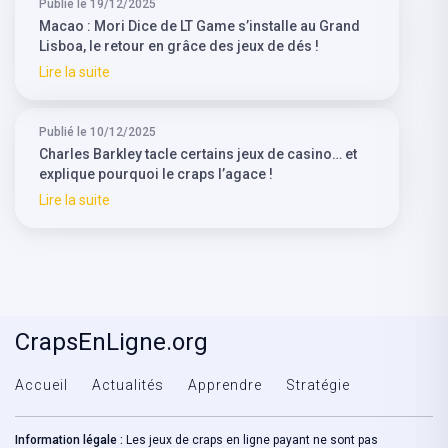
Publié le 19/12/2025
Macao : Mori Dice de LT Game s’installe au Grand
Lisboa, le retour en grâce des jeux de dés !
Lire la suite
Publié le 10/12/2025
Charles Barkley tacle certains jeux de casino… et
explique pourquoi le craps l’agace !
Lire la suite
CrapsEnLigne.org
Accueil
Actualités
Apprendre
Stratégie
Information légale :
Les jeux de craps en ligne payant ne sont pas