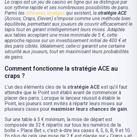
Le craps est un jeu de casino en ligne qui se distingue par
son rythme rapide et ses nombreuses possibilités de paris.
Parmi les
qui existent, la
stratégie ACE
différentes stratégies
(Across, Craps, Eleven) s’impose comme une méthode bien
équilibrée, permettant aux joueurs de couvrir efficacement le
tapis tout en gérant intelligemment leurs mises. Adaptée
aux tables acceptant une mise minimale de 5 €, cette
approche repose sur un investissement initial de 400 € et
des paris ciblés. Idéalement, celle-ci garantit une certaine
sécurité aux joueurs, tout en maximisant leurs probabilités
de gains.
Comment fonctionne la stratégie ACE au
craps ?
L’un des éléments clés de la
stratégie ACE
est qu’il faut
attendre que le Point soit établi avant de commencer à
placer des paris. Lorsque le lanceur réussit à établir le
Point, les joueurs sont invités à répartir leurs mises sur
plusieurs cases pour
maximiser leurs chances de gain
.
Sur une table à 5 € minimum, la mise de départ est
composée de 32 € répartis sur tous les numéros de la
boîte « Place Bet », c'est-à-dire les cases 4, 5, 6, 8, 9 et 10.
En plus de cela, une mise de 2 € est placée sur « Craps » et